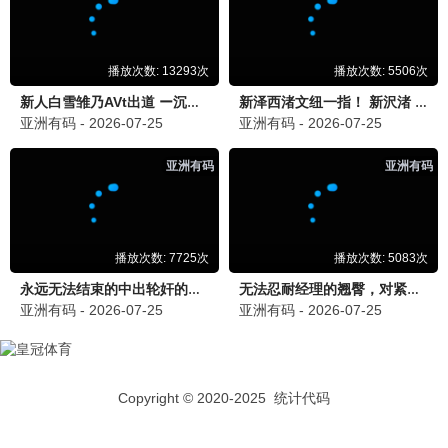
国漫守护者
⭐⭐⭐⭐⭐
2026-07-09 09:20
国
国漫越来越好了！择天记、斗罗大陆2都在追，制作精良，剧
情在线。感谢樱花动漫专注动漫的网站提供这么好的平台！
💬 回复
欧美动漫迷
⭐⭐⭐⭐
2026-07-08 16:53
欧
X战警97第二季终于来了！情怀满分！希望以后能多上一些
欧美动漫，比如DC、漫威的动画系列。
💬 回复
小朋友的家长
⭐⭐⭐⭐
2026-07-07 20:11
小
我家孩子特别喜欢汪汪队和乐高幻影忍者，这个网站很干
净，没有乱七八糟的广告，给孩子看很放心。
💬 回复
资深漫评人
⭐⭐⭐⭐⭐
2026-07-06 11:37
资
《希维司：英雄之声》真的被低估了，音乐和画面都是一流
水准，在樱花动漫专注动漫的网站上看到这部宝藏番，感