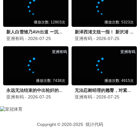
国漫守护者
⭐⭐⭐⭐⭐
2026-07-09 09:20
国
国漫越来越好了！择天记、斗罗大陆2都在追，制作精良，剧
情在线。感谢樱花动漫专注动漫的网站提供这么好的平台！
💬 回复
欧美动漫迷
⭐⭐⭐⭐
2026-07-08 16:53
欧
X战警97第二季终于来了！情怀满分！希望以后能多上一些
欧美动漫，比如DC、漫威的动画系列。
💬 回复
小朋友的家长
⭐⭐⭐⭐
2026-07-07 20:11
小
我家孩子特别喜欢汪汪队和乐高幻影忍者，这个网站很干
净，没有乱七八糟的广告，给孩子看很放心。
💬 回复
资深漫评人
⭐⭐⭐⭐⭐
2026-07-06 11:37
资
《希维司：英雄之声》真的被低估了，音乐和画面都是一流
水准，在樱花动漫专注动漫的网站上看到这部宝藏番，感