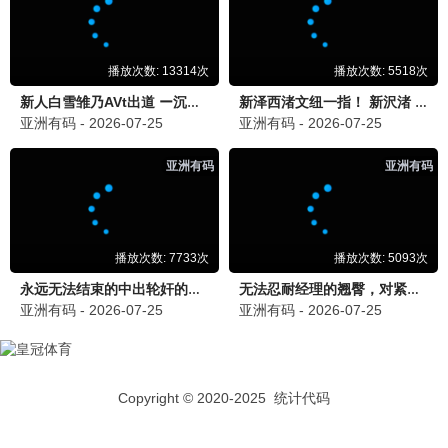
国漫守护者
⭐⭐⭐⭐⭐
2026-07-09 09:20
国
国漫越来越好了！择天记、斗罗大陆2都在追，制作精良，剧
情在线。感谢樱花动漫专注动漫的网站提供这么好的平台！
💬 回复
欧美动漫迷
⭐⭐⭐⭐
2026-07-08 16:53
欧
X战警97第二季终于来了！情怀满分！希望以后能多上一些
欧美动漫，比如DC、漫威的动画系列。
💬 回复
小朋友的家长
⭐⭐⭐⭐
2026-07-07 20:11
小
我家孩子特别喜欢汪汪队和乐高幻影忍者，这个网站很干
净，没有乱七八糟的广告，给孩子看很放心。
💬 回复
资深漫评人
⭐⭐⭐⭐⭐
2026-07-06 11:37
资
《希维司：英雄之声》真的被低估了，音乐和画面都是一流
水准，在樱花动漫专注动漫的网站上看到这部宝藏番，感