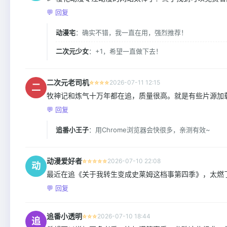
💬 回复
动漫宅
：确实不错，我一直在用，强烈推荐！
二次元少女
：+1，希望一直做下去！
二次元老司机
⭐⭐⭐⭐
2026-07-11 12:15
二
牧神记和炼气十万年都在追，质量很高。就是有些片源加
💬 回复
追番小王子
：用Chrome浏览器会快很多，亲测有效~
动漫爱好者
⭐⭐⭐⭐⭐
2026-07-10 22:08
动
最近在追《关于我转生变成史莱姆这档事第四季》，太燃了
💬 回复
追番小透明
⭐⭐⭐
2026-07-10 18:44
追