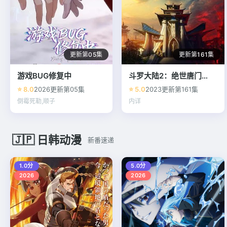
更新第05集
更新第161集
游戏BUG修复中
斗罗大陆2：绝世唐门
2023
⭐ 8.0
2026
更新第05集
⭐ 5.0
2023
更新第161集
倒霉死勒,顺子
内详
🇯🇵 日韩动漫
新番速递
1.0分
5.0分
2026
2026