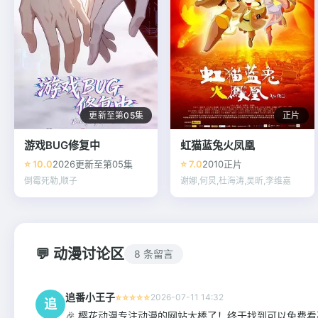
更新至第05集
正片
游戏BUG修复中
虹猫蓝兔火凤凰
⭐ 10.0
2026
更新至第05集
⭐ 7.0
2010
正片
倒霉死勒,顺子
谢娜,何炅,杜海涛,吴昕,李维嘉
💬 动漫讨论区
8 条留言
追番小王子
⭐⭐⭐⭐⭐
2026-07-11 14:32
追
🎉 樱花动漫专注动漫的网站太棒了！终于找到可以免费