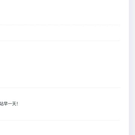
站早一天！